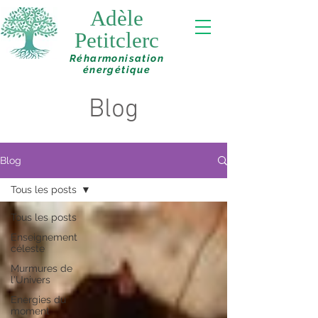
Adèle
Petitclerc
Réharmonisation
énergétique
Blog
Blog
Tous les posts
Tous les posts
Enseignement
céleste
Murmures de
l'Univers
Energies du
moment