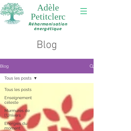
Adèle
Petitclerc
Réharmonisation
énergétique
Blog
Blog
Tous les posts
Tous les posts
Enseignement
céleste
Murmures de
l'Univers
Energies du
moment