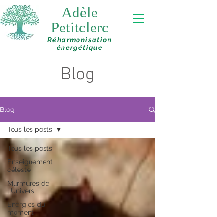
Adèle
Petitclerc
Réharmonisation
énergétique
Blog
Blog
Tous les posts
Tous les posts
Enseignement
céleste
Murmures de
l'Univers
Energies du
moment