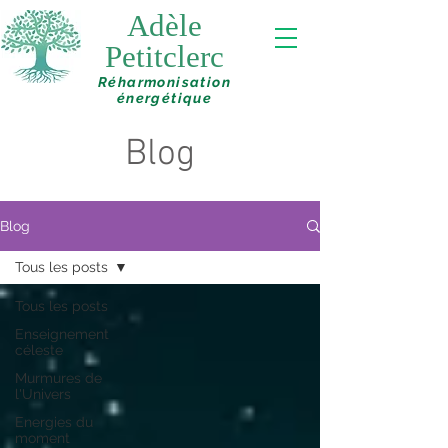
Adèle
Petitclerc
Réharmonisation
énergétique
Blog
Blog
Tous les posts
Tous les posts
Enseignement
céleste
Murmures de
l'Univers
Energies du
moment