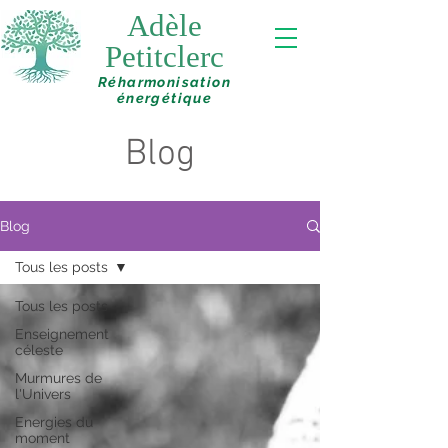
Adèle
Petitclerc
Réharmonisation
énergétique
Blog
Blog
Tous les posts
Tous les posts
Enseignement
céleste
Murmures de
l'Univers
Energies du
moment