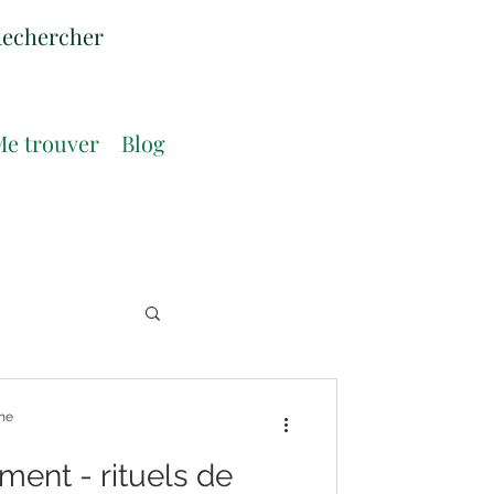
e trouver
Blog
nne
ent - rituels de