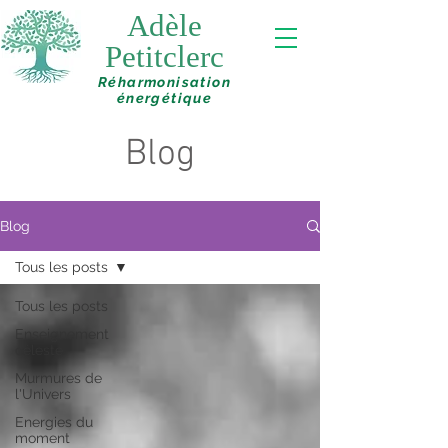
Adèle
Petitclerc
Réharmonisation
énergétique
Blog
Blog
Tous les posts
Tous les posts
Enseignement
céleste
Murmures de
l'Univers
Energies du
moment