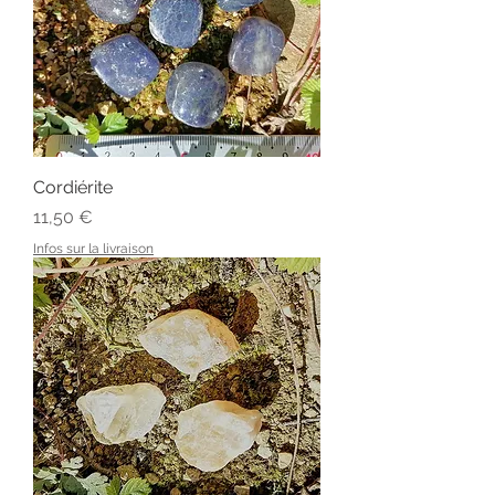
Cordiérite
Prix
11,50 €
Infos sur la livraison