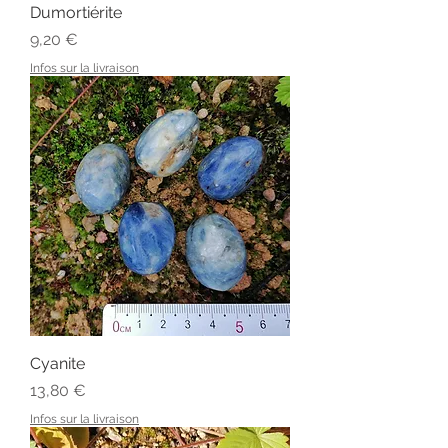
Dumortiérite
Prix
9,20 €
Infos sur la livraison
Cyanite
Prix
13,80 €
Infos sur la livraison