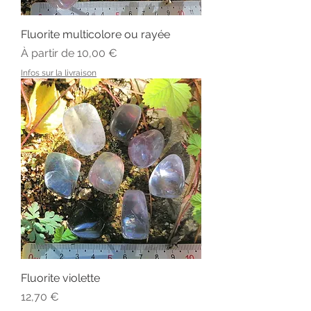
Fluorite multicolore ou rayée
Prix promotionnel
À partir de
10,00 €
Infos sur la livraison
Fluorite violette
Prix
12,70 €