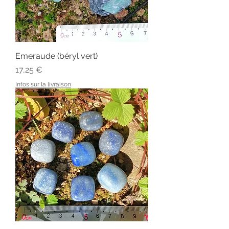
Emeraude (béryl vert)
Prix
17,25 €
Infos sur la livraison