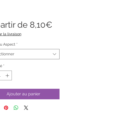
Prix
artir de
8,10€
promotionnel
r la livraison
ou Aspect
*
ctionner
té
*
Ajouter au panier