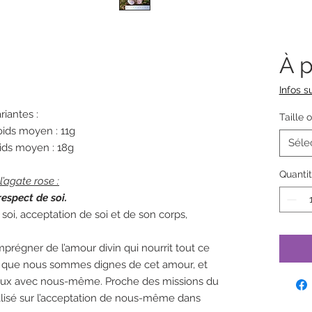
À p
Infos su
riantes :
Taille 
 Poids moyen : 11g
Séle
Poids moyen : 18g
Quanti
’agate rose :
respect de soi.
soi, acceptation de soi et de son corps,
prégner de l’amour divin qui nourrit tout ce
tir que nous sommes dignes de cet amour, et
 doux avec nous-même. Proche des missions du
alisé sur l’acceptation de nous-même dans