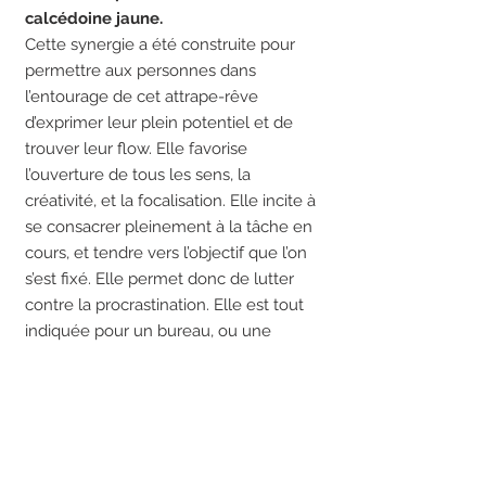
calcédoine jaune.
Cette synergie a été construite pour
permettre aux personnes dans
l’entourage de cet attrape-rêve
d’exprimer leur plein potentiel et de
trouver leur flow. Elle favorise
l’ouverture de tous les sens, la
créativité, et la focalisation. Elle incite à
se consacrer pleinement à la tâche en
cours, et tendre vers l’objectif que l’on
s’est fixé. Elle permet donc de lutter
contre la procrastination. Elle est tout
indiquée pour un bureau, ou une
chambre studieuse (de lycéen ou
étudiant par exemple), mais elle
apportera un plus certain à un atelier
de création, une salle de réunion, et à
tout lieu où la clarté mentale est un