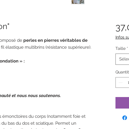
on"
37
Infos su
omposé de
perles en pierres véritables de
fil élastique multibrins (résistance supérieure).
Taille
*
Séle
ondation » :
Quanti
auté et nous nous soutenons.
mes émonctoires du corps (notamment foie et
ns du bas du dos et sciatique. Permet un