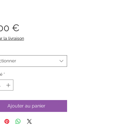
Prix
,00 €
r la livraison
ctionner
té
*
Ajouter au panier