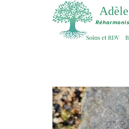
Adèle 
Réharmonis
Soins et RDV
B