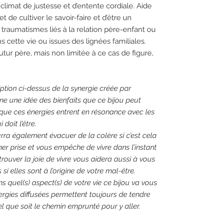
climat de justesse et d’entente cordiale. Aide
 de cultiver le savoir-faire et d’être un
 traumatismes liés à la relation père-enfant ou
s cette vie ou issues des lignées familiales.
tur père, mais non limitée à ce cas de figure,
ption ci-dessus de la synergie créée par
nne une idée des bienfaits que ce bijou peut
r que ces énergies entrent en résonance avec les
 doit l’être.
ra également évacuer de la colère si c’est cela
r prise et vous empêche de vivre dans l’instant
rouver la joie de vivre vous aidera aussi à vous
si elles sont à l’origine de votre mal-être.
s quel(s) aspect(s) de votre vie ce
bijou
va vous
gies diffusées permettent toujours de tendre
el que soit le chemin emprunté pour y aller.