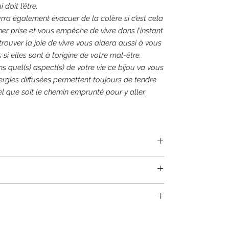
 doit l’être.
ra également évacuer de la colère si c’est cela
r prise et vous empêche de vivre dans l’instant
rouver la joie de vivre vous aidera aussi à vous
si elles sont à l’origine de votre mal-être.
s quel(s) aspect(s) de votre vie ce
bijou
va vous
gies diffusées permettent toujours de tendre
el que soit le chemin emprunté pour y aller.
posé de
perles en pierres véritables de 8mm de
e multibrins (résistance supérieure) par mes soins.
avoir une ou plusieurs perles d’espacement. Le type
lles :
t s'agir d'une perle en pierre de 4mm, en acier, en
m (entre 21,5 ou 22 perles selon les modèles)
elon les cas.
à 17,5 cm (23,5 ou 24 perles selon les modèles)
t de composition identique
à la photo et à la
reté, leur sensibilité aux frottements, à l'acidité
 18,5 cm (25,5 perles)
 contractuelle. Chaque perle est aussi unique que
 (à la fois celle du corps et si le bracelet est