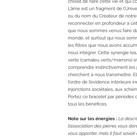
choisit de faire cette vie et qui 
L’âme est un fragment de l’Univ
ou du nom du Créateur de notre f
reconnecter en profondeur à cet
que nous sommes venus faire dan
monde, et surtout qui nous som
les filtres que nous avons accumu
nous intégrer. Cette synergie iss
verte (camaïeu verts/marrons) et 
comprendre instinctivement les p
cherchent à nous transmettre. El
l’ordre de l’évidence intérieure i
injonctions sociétales, aux sché
Portez ce bracelet par périodes 
tous les bénéfices.
Note sur les énergies :
La descri
l’association des pierres vous do
vous apporter, mais il faut savoi