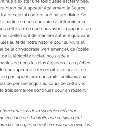
continue à exister une fois qu’elle est terminée.
ers, qu’on peut appeler également la Source
oi, et cela lui confère une nature divine. Se
te partie de nous nous aide à déterminer ce
s cette vie, ce que nous avons à apporter au
mes réellement de manière authentique, sans
lés au fil de notre histoire pour survivre et
ue de la chrysoprase (vert amande), de l’opale
de la lépidolite (violet) nous aide à
arties de nous les plus élevées et ce qu’elles
le nous apprend à reconnaître ce qui est de
nnée par rapport aux construits familiaux, aux
mas de pensée acquis au cours de cette vie.
de trois semaines continues pour en ressentir
ption ci-dessus de la synergie créée par
nne une idée des bienfaits que ce bijou peut
r que ces énergies entrent en résonance avec les