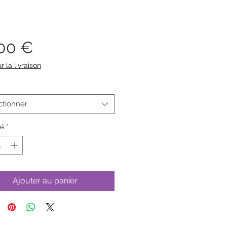
Prix
,00 €
r la livraison
ctionner
té
*
Ajouter au panier