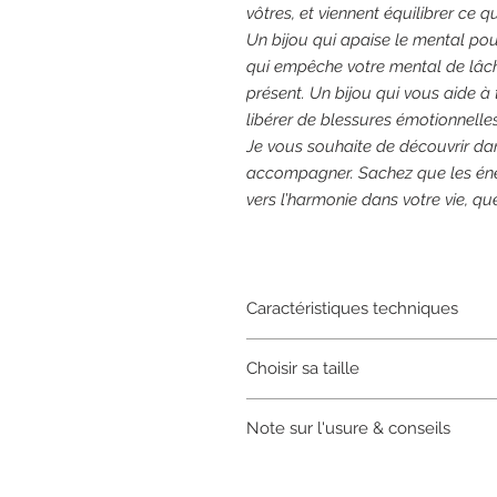
vôtres, et viennent équilibrer ce qui
Un
bijou
qui apaise le mental pour
qui empêche votre mental de lâche
présent. Un
bijou
qui vous aide à t
libérer de blessures émotionnelles 
Je vous souhaite de découvrir dan
accompagner. Sachez que les éner
vers l’harmonie dans votre vie, qu
Caractéristiques techniques
Bracelet diffuseur d’énergies,
com
Choisir sa taille
diamètre
, montées sur fil élastiqu
Selon la taille, il peut parfois y 
Mes bracelets se déclinent en 4 tai
varie selon mon inspiration : il peu
Note sur l'usure & conseils
S : tour de poignet jusqu'à 15 c
hématite naturelle ou plaquée or, s
M : tour de poignet de 15,5 cm 
Attention, vous recevez un
bracele
Selon la nature des pierres, leur du
L : tour de poignet de 17,5 cm à
description, mais la photo est non
de la peau et de la sueur, et à l'eau