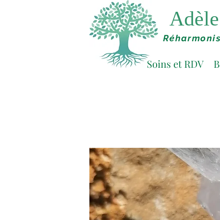
Adèle 
Réharmonis
Soins et RDV
B