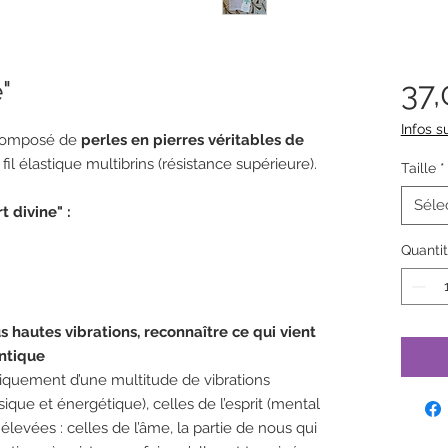
"
37
Infos su
omposé de
perles en pierres véritables de
fil élastique multibrins (résistance supérieure).
Taille
*
Séle
 divine" :
Quanti
s hautes vibrations, reconnaître ce qui vient
entique
iquement d’une multitude de vibrations
sique et énergétique), celles de l’esprit (mental
élevées : celles de l’âme, la partie de nous qui