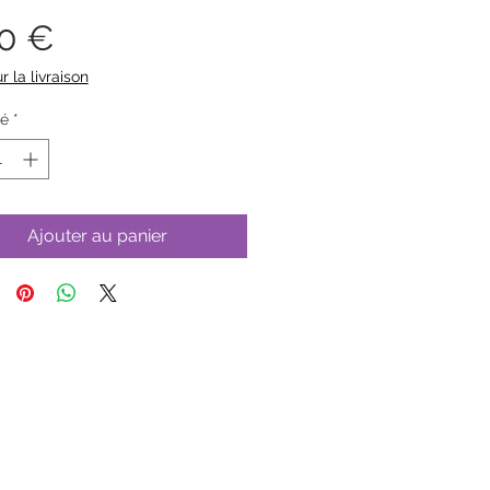
Prix
20 €
r la livraison
té
*
Ajouter au panier