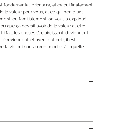
t fondamental, prioritaire, et ce qui finalement
de la valeur pour vous, et ce qui n’en a pas,
ement, ou familialement, on vous a expliqué
e ou que ça devrait avoir de la valeur et être
ri fait, les choses s’éclaircissent, deviennent
aieté reviennent, et avec tout cela, il est
re la vie qui nous correspond et à laquelle
un traitement énergétique particulier qui les rend
permanence
sans se décharger, et à
évacuer les
nt pour vous rendre service sans arriver à
nte des tâches, fissures, une immense variation
cun entretien énergétique
. Ce soin leur confère
normal ! La manière dont vous la percevez change
leur simple vibration.
ure), la luminosité, si vous en avez besoin à ce
vous propose pour leur
exceptionnelle qualité
res ont été prises par mes soins en lumière
in d’être grosses pour être puissantes, et toutes