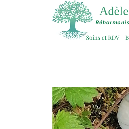
Adèle 
Réharmonis
Soins et RDV
B