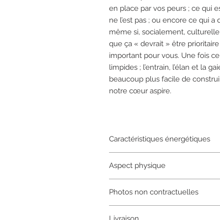
en place par vos peurs ; ce qui es
ne l’est pas ; ou encore ce qui a 
même si, socialement, culturell
que ça « devrait » être prioritair
important pour vous. Une fois ce t
limpides ; l’entrain, l’élan et la g
beaucoup plus facile de construi
notre cœur aspire.
Caractéristiques énergétiques
Mes pierres ont toutes bénéficié d’
Aspect physique
aptes à
diffuser leur énergie en 
énergies négatives
qu’elles prenne
Chaque pierre est unique
et prése
saturation. Elles ne nécessitent
au
Photos non contractuelles
de couleurs et d’aspect, et c’est 
des propriétés qui vont au-delà de 
selon la lumière (intérieure/extérie
Je sélectionne les pierres que je 
Les photos qui présentent les pier
moment-là ou pas.
Livraison
énergétique
: elles n’ont pas beso