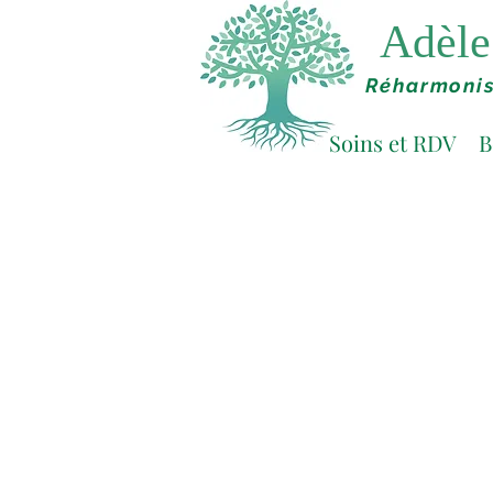
Adèle 
Réharmonis
Soins et RDV
B