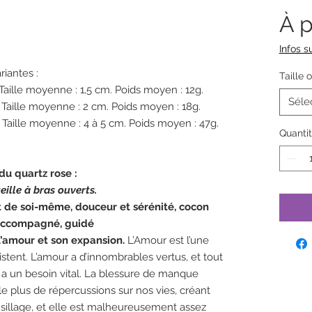
À p
Infos su
riantes :
Taille 
 Taille moyenne : 1,5 cm. Poids moyen : 12g.
Séle
 Taille moyenne : 2 cm. Poids moyen : 18g.
. Taille moyenne : 4 à 5 cm. Poids moyen : 47g.
Quanti
du quartz rose :
ueille à bras ouverts.
t de soi-même, douceur et sérénité, cocon
, accompagné, guidé
 l’amour et son expansion.
L’Amour est l’une
istent. L’amour a d’innombrables vertus, et tout
n a un besoin vital. La blessure de manque
 le plus de répercussions sur nos vies, créant
sillage, et elle est malheureusement assez