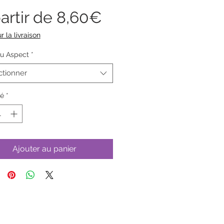
Prix
artir de
8,60€
promotionnel
r la livraison
ou Aspect
*
ctionner
té
*
Ajouter au panier