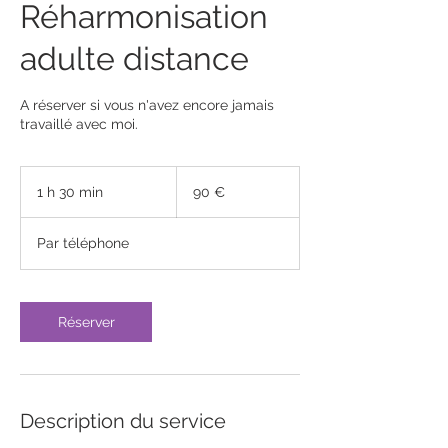
Réharmonisation
adulte distance
A réserver si vous n'avez encore jamais
travaillé avec moi.
90
euros
1 h 30 min
1
90 €
3
0
Par téléphone
m
i
n
Réserver
Description du service