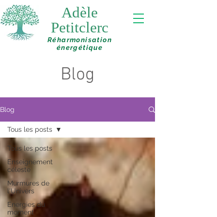
Adèle
Petitclerc
Réharmonisation
énergétique
Blog
Blog
Tous les posts
Tous les posts
Enseignement
céleste
Murmures de
l'Univers
Energies du
moment