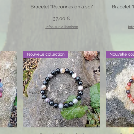
Bracelet "Reconnexion à soi"
Bracelet "
Prix
37,00 €
Infos sur la livraison
Info
Nouvelle collection
Nouvelle col