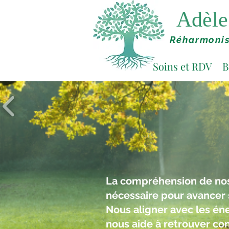
Adèle 
Réharmonis
Soins et RDV
B
La compréhension de nos
nécessaire pour avancer 
Nous aligner avec les én
nous aide à retrouver con