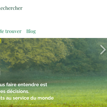
e trouver
Blog
i
s faire entendre est
res décisions.
nts au service du monde