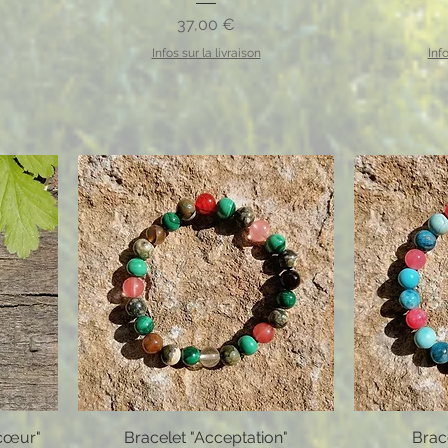
Prix
37,00 €
Infos sur la livraison
Info
 cœur"
Bracelet "Acceptation"
Brace