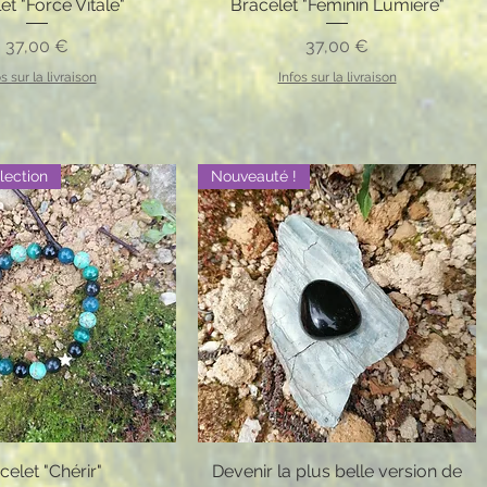
et "Force Vitale"
Bracelet "Féminin Lumière"
Prix
Prix
37,00 €
37,00 €
s sur la livraison
Infos sur la livraison
lection
Nouveauté !
celet "Chérir"
Devenir la plus belle version de