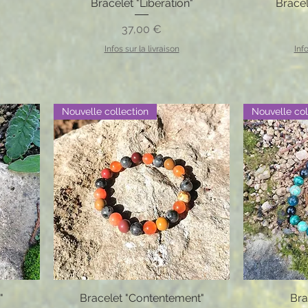
Bracelet "Libération"
Bracel
Prix
37,00 €
Infos sur la livraison
Info
Nouvelle collection
Nouvelle col
"
Bracelet "Contentement"
Bra