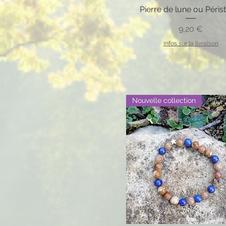
Pierre de lune ou Périst
Prix
9,20 €
Infos sur la livraison
Nouvelle collection