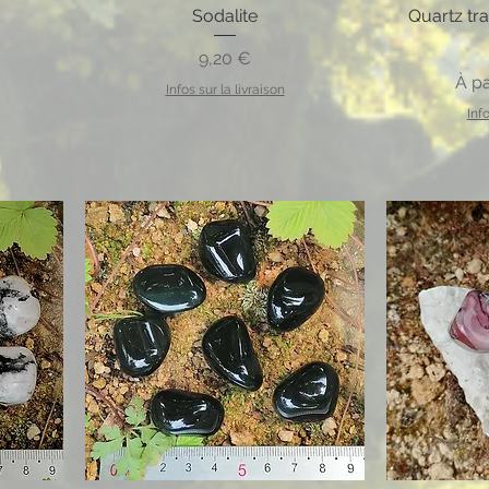
Sodalite
Quartz tra
Prix
9,20 €
Prix
À pa
Infos sur la livraison
Info