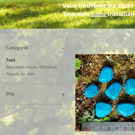
Vous trouverez sur cette 
Tous mes
soins
travaille
Catégorie
Tout
Bracelets Haute Vibration
Rituels de soin
Prix
9 €
55 €