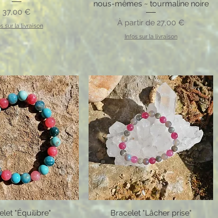
nous-mêmes ~ tourmaline noire
Prix
37,00 €
Prix promotionnel
À partir de
27,00 €
s sur la livraison
Infos sur la livraison
let "Équilibre"
Bracelet "Lâcher prise"