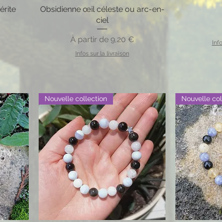
érite
Obsidienne œil céleste ou arc-en-
ciel
Prix promotionnel
À partir de
9,20 €
Info
Infos sur la livraison
Nouvelle collection
Nouvelle col