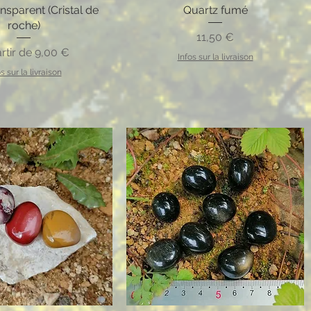
nsparent (Cristal de
Quartz fumé
roche)
Prix
11,50 €
 promotionnel
rtir de
9,00 €
Infos sur la livraison
s sur la livraison