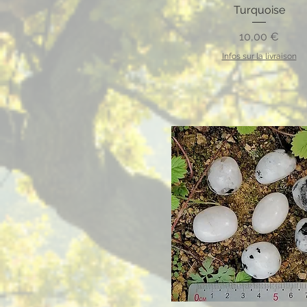
Turquoise
Prix
10,00 €
Infos sur la livraison