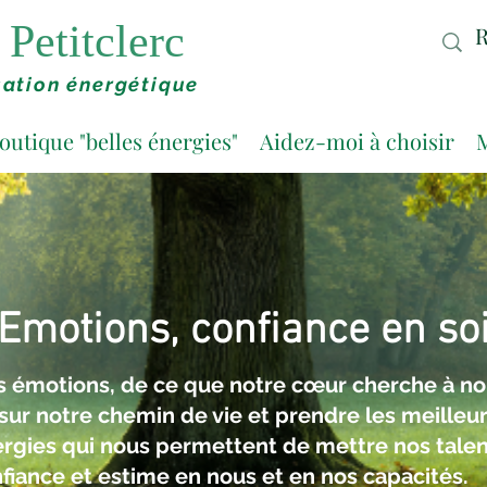
Petitclerc
ation énergétique
outique "belles énergies"
Aidez-moi à choisir
M
Emotions, confiance en so
 émotions, de ce que notre
cœur
cherche à nou
sur notre chemin de vie et prendre les meilleu
ergies qui nous permettent de mettre nos tale
fiance et estime en nous et en nos capacités.