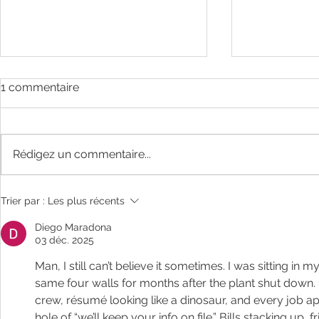
1 commentaire
Rédigez un commentaire...
Les énergi
Les énergies de février 2024
Trier par :
Les plus récents
Diego Maradona
03 déc. 2025
Man, I still can’t believe it sometimes. I was sitting in m
same four walls for months after the plant shut down. Fi
crew, résumé looking like a dinosaur, and every job ap
hole of “we’ll keep your info on file.” Bills stacking up,