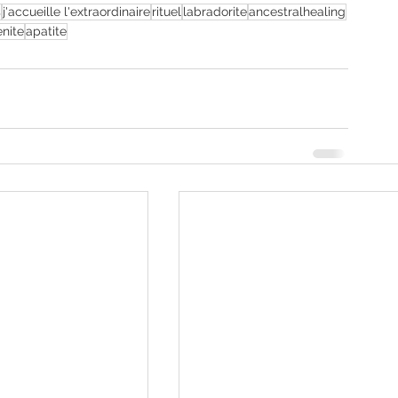
s
j'accueille l'extraordinaire
rituel
labradorite
ancestralhealing
enite
apatite