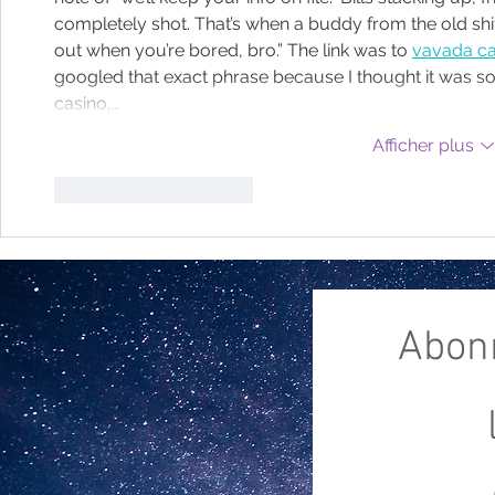
completely shot. That’s when a buddy from the old shift
out when you’re bored, bro.” The link was to 
vavada ca
googled that exact phrase because I thought it was som
casino,…
Afficher plus
J'aime
Répondre
Abon