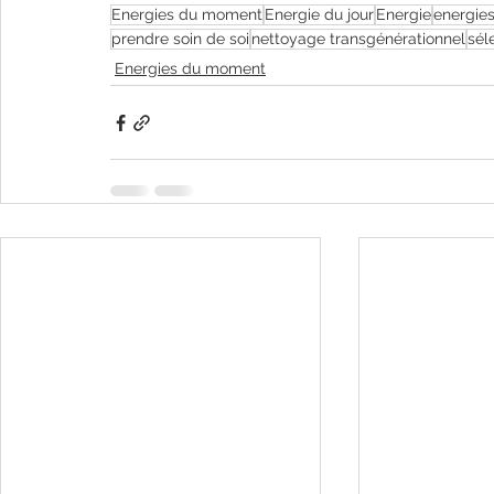
Energies du moment
Energie du jour
Energie
energie
prendre soin de soi
nettoyage transgénérationnel
sél
Energies du moment