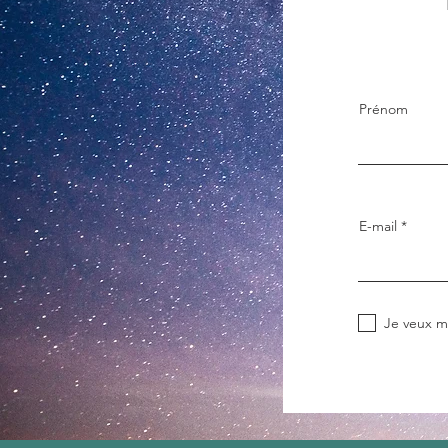
Prénom
E-mail
Je veux m'