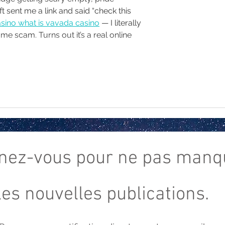
 sent me a link and said “check this 
sino what is vavada casino
 — I literally 
e scam. Turns out it’s a real online 
nez-vous
pour ne pas manq
les nouvelles publications.