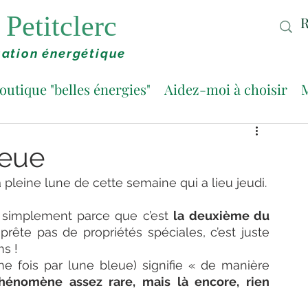
Petitclerc
ation énergétique
outique "belles énergies"
Aidez-moi à choisir
M
leue
On entre dans le champ d’influence de la pleine lune de cette semaine qui a lieu jeudi. 
t simplement parce que c’est 
la deuxième du 
prête pas de propriétés spéciales, c’est juste 
s ! 
ne fois par lune bleue) signifie « de manière 
hénomène assez rare, mais là encore, rien 