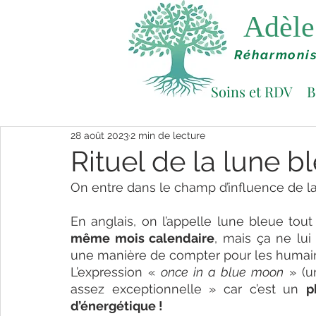
Adèle 
Réharmonis
Soins et RDV
B
28 août 2023
2 min de lecture
Rituel de la lune b
En anglais, on l’appelle lune bleue tou
même mois calendaire
, mais ça ne lui 
une manière de compter pour les humain
L’expression « 
once in a blue moon
 » (u
assez exceptionnelle » car c’est un 
p
d’énergétique !