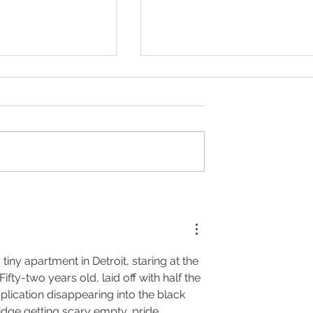
es de décembre
Comment pourrais-je
rendre ma vie plus belle ?
y tiny apartment in Detroit, staring at the 
fty-two years old, laid off with half the 
plication disappearing into the black 
 fridge getting scary empty, pride 