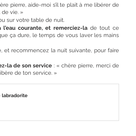
ère pierre, aide-moi s’il te plait à me libérer de 
de vie. » 
ou sur votre table de nuit. 
à l’eau courante, et remerciez-la
 de tout ce 
 que ça dure, le temps de vous laver les mains 
e, et recommencez la nuit suivante, pour faire 
rez-la de son service
 : « chère pierre, merci de 
libère de ton service. » 
- labradorite