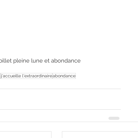
u billet pleine lune et abondance
s
j'accueille l'extraordinaire
abondance