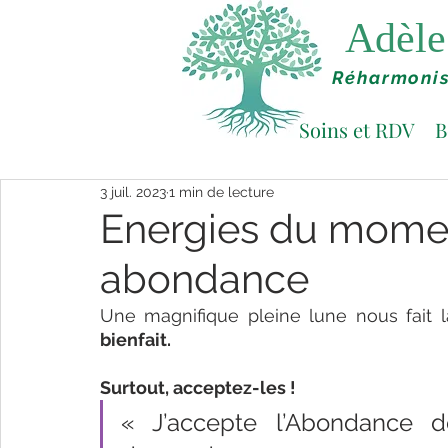
Adèle 
Réharmonis
Soins et RDV
B
3 juil. 2023
1 min de lecture
Energies du moment
abondance
Une magnifique pleine lune nous fait 
bienfait. 
Surtout, acceptez-les ! 
« J’accepte l’Abondance de 