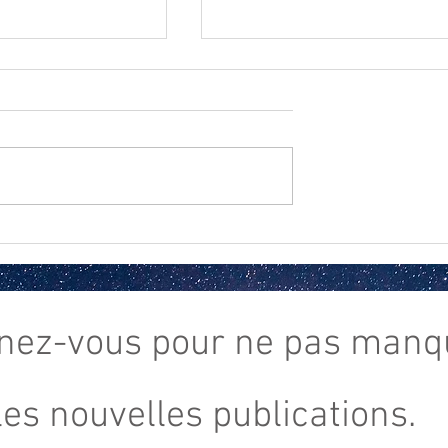
Rituel de la lune bleue
es de décembre
nez-vous
pour ne pas manq
les nouvelles publications.